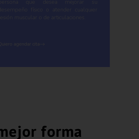
persona que desea mejorar su
desempeño físico o atender cualquier
lesión muscular o de articulaciones.
Quiero agendar cita
 mejor forma