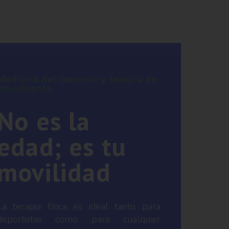
Medicina del deporte y terapia de
movimiento
No es la
edad; es tu
movilidad
La terapia física es ideal tanto para
deportistas como para cualquier