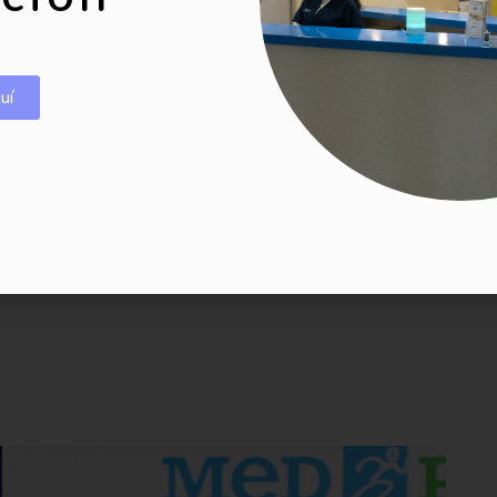
uí
Búscanos en
Consulta planes disponibles