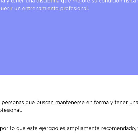
 y tener una disciplina que mejore su condición física 
uerir un entrenamiento profesional.
as personas que buscan mantenerse en forma y tener una 
fesional.
por lo que este ejercicio es ampliamente recomendado, y